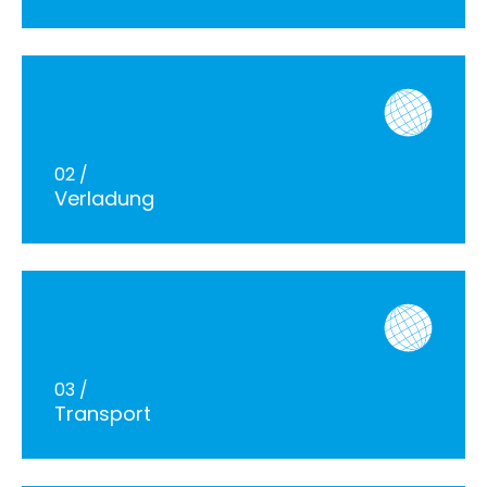
24h
/ 365days
We offer support for our customers
Mon - Fri 8:00am - 5:00pm
(GMT +1)
02 /
Verladung
Get in touch
Cybersteel Inc.
376-293 City Road, Suite 600
San Francisco, CA 94102
Have any questions?
03 /
+44 1234 567 890
Transport
Drop us a line
info@yourdomain.com